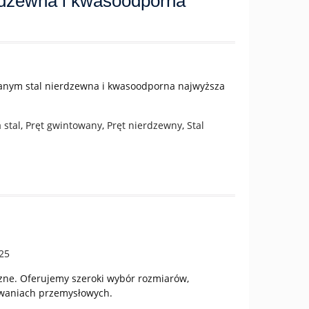
rdzewna i kwasoodporna
anym stal nierdzewna i kwasoodporna najwyższa
stal
,
Pręt gwintowany
,
Pręt nierdzewny
,
Stal
czne. Oferujemy szeroki wybór rozmiarów,
owaniach przemysłowych.