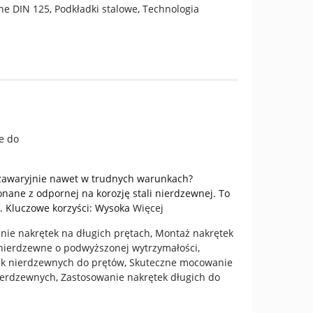
ne DIN 125
,
Podkładki stalowe
,
Technologia
ezawaryjnie nawet w trudnych warunkach?
nane z odpornej na korozję stali nierdzewnej. To
w. Kluczowe korzyści: Wysoka
Więcej
ie nakrętek na długich prętach
,
Montaż nakrętek
 nierdzewne o podwyższonej wytrzymałości
,
ek nierdzewnych do prętów
,
Skuteczne mocowanie
ierdzewnych
,
Zastosowanie nakrętek długich do