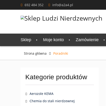
Skip
692 484 352
info@a2a4.pl
to
content
Sklep
Moje konto
Zamówienie
Strona główna
Poradniki
Kategorie produktów
Aerozole KEMA
Chemia do stali nierdzewnej