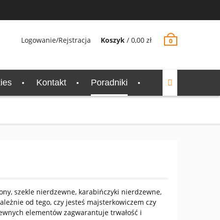
Logowanie/Rejstracja
Koszyk
/
0,00
zł
0
ies
Kontakt
Poradniki
ny, szekle nierdzewne, karabińczyki nierdzewne,
leżnie od tego, czy jesteś majsterkowiczem czy
zewnych elementów zagwarantuje trwałość i