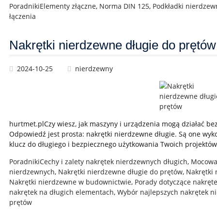
Poradniki
Elementy złączne
,
Norma DIN 125
,
Podkładki nierdzew
łączenia
Nakrętki nierdzewne długie do prętów
2024-10-25
nierdzewny
hurtmet.plCzy wiesz, jak maszyny i urządzenia mogą działać b
Odpowiedź jest prosta: nakrętki nierdzewne długie. Są one wyko
klucz do długiego i bezpiecznego użytkowania Twoich projektó
Poradniki
Cechy i zalety nakrętek nierdzewnych długich
,
Mocowan
nierdzewnych
,
Nakrętki nierdzewne długie do prętów
,
Nakrętki
Nakrętki nierdzewne w budownictwie
,
Porady dotyczące nakręt
nakrętek na długich elementach
,
Wybór najlepszych nakrętek n
prętów