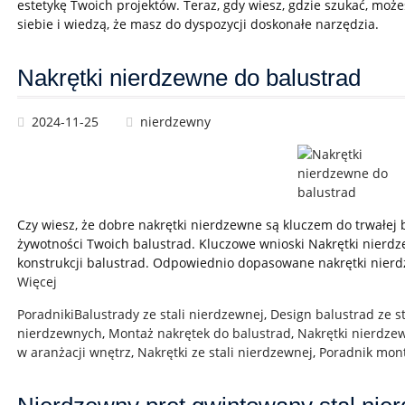
estetykę Twoich projektów. Teraz, gdy wiesz, gdzie szukać, moż
siebie i wiedzą, że masz do dyspozycji doskonałe narzędzia.
Nakrętki nierdzewne do balustrad
2024-11-25
nierdzewny
Czy wiesz, że dobre nakrętki nierdzewne są kluczem do trwałej
żywotności Twoich balustrad. Kluczowe wnioski Nakrętki nierdz
konstrukcji balustrad. Odpowiednio dopasowane nakrętki nierd
Więcej
Poradniki
Balustrady ze stali nierdzewnej
,
Design balustrad ze s
nierdzewnych
,
Montaż nakrętek do balustrad
,
Nakrętki nierdze
w aranżacji wnętrz
,
Nakrętki ze stali nierdzewnej
,
Poradnik mont