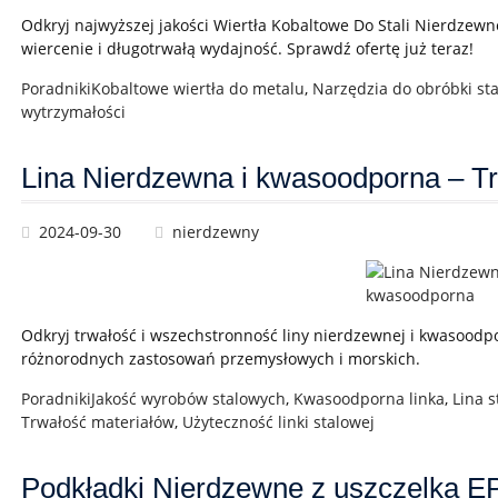
Odkryj najwyższej jakości Wiertła Kobaltowe Do Stali Nierdzew
wiercenie i długotrwałą wydajność. Sprawdź ofertę już teraz!
Poradniki
Kobaltowe wiertła do metalu
,
Narzędzia do obróbki sta
wytrzymałości
Lina Nierdzewna i kwasoodporna – Tr
2024-09-30
nierdzewny
Odkryj trwałość i wszechstronność liny nierdzewnej i kwasoodpo
różnorodnych zastosowań przemysłowych i morskich.
Poradniki
Jakość wyrobów stalowych
,
Kwasoodporna linka
,
Lina 
Trwałość materiałów
,
Użyteczność linki stalowej
Podkładki Nierdzewne z uszczelką 