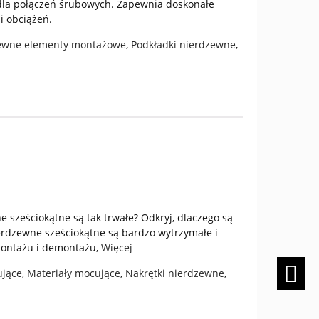
dla połączeń śrubowych. Zapewnia doskonałe
i obciążeń.
ewne elementy montażowe
,
Podkładki nierdzewne
,
e sześciokątne są tak trwałe? Odkryj, dlaczego są
erdzewne sześciokątne są bardzo wytrzymałe i
 montażu i demontażu,
Więcej
ujące
,
Materiały mocujące
,
Nakrętki nierdzewne
,