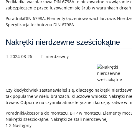
Podkładka wachlarzowa DIN 6798A to niezawodne rozwiązanie 
zabezpieczenie przed luzowaniem się śrub w warunkach drgań 
Poradniki
DIN 6798A
,
Elementy łączeniowe wachlarzowe
,
Nierdz
Specyfikacja techniczna DIN 6798A
Nakrętki nierdzewne sześciokątne
2024-08-26
nierdzewny
Czy kiedykolwiek zastanawiałeś się, dlaczego nakrętki nierdzewn
tak popularne w wielu branżach. Kluczowe wnioski: Nakrętki ni
trwałe. Odporne na czynniki atmosferyczne i korozję. Łatwe w
Poradniki
Akcesoria do montażu
,
BHP w montażu
,
Elementy moc
Nakrętki sześciokątne
,
Nakrętki ze stali nierdzewnej
1
2
Następny
Stronicowanie