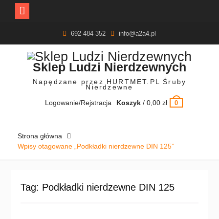
Skip
692 484 352
info@a2a4.pl
to
content
Sklep Ludzi Nierdzewnych
Napędzane przez HURTMET.PL Śruby
Nierdzewne
Logowanie/Rejstracja
Koszyk
/
0,00
zł
0
Strona główna
Wpisy otagowane „Podkładki nierdzewne DIN 125”
Tag:
Podkładki nierdzewne DIN 125