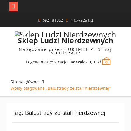
Skip
692 484 352
info@a2a4.pl
to
content
Sklep Ludzi Nierdzewnych
Napędzane przez HURTMET.PL Śruby
Nierdzewne
Logowanie/Rejstracja
Koszyk
/
0,00
zł
0
Strona główna
Wpisy otagowane „Balustrady ze stali nierdzewnej”
Tag:
Balustrady ze stali nierdzewnej