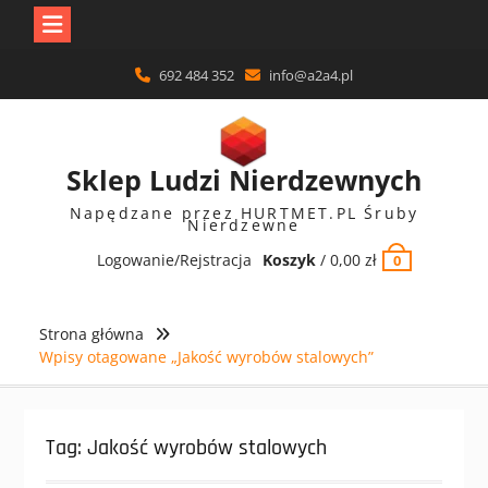
Skip
692 484 352
info@a2a4.pl
to
content
Sklep Ludzi Nierdzewnych
Napędzane przez HURTMET.PL Śruby
Nierdzewne
Logowanie/Rejstracja
Koszyk
/
0,00
zł
0
Strona główna
Wpisy otagowane „Jakość wyrobów stalowych”
Tag:
Jakość wyrobów stalowych