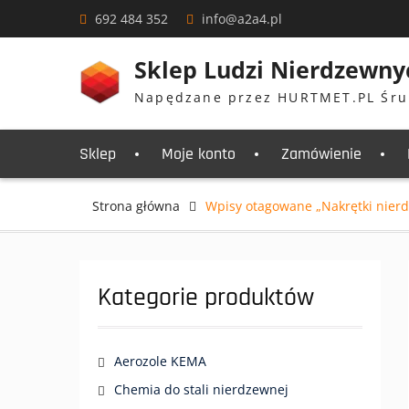
Skip
692 484 352
info@a2a4.pl
to
content
Sklep Ludzi Nierdzewny
Napędzane przez HURTMET.PL Śru
Sklep
Moje konto
Zamówienie
Strona główna
Wpisy otagowane „Nakrętki nier
Kategorie produktów
Aerozole KEMA
Chemia do stali nierdzewnej