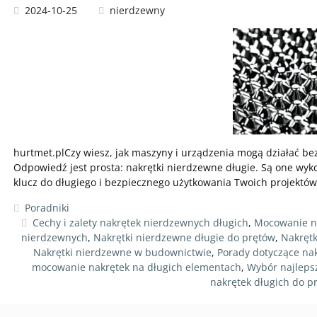
2024-10-25
nierdzewny
hurtmet.plCzy wiesz, jak maszyny i urządzenia mogą działać b
Odpowiedź jest prosta: nakrętki nierdzewne długie. Są one wyko
klucz do długiego i bezpiecznego użytkowania Twoich projektó
Poradniki
Cechy i zalety nakrętek nierdzewnych długich
,
Mocowanie na
nierdzewnych
,
Nakrętki nierdzewne długie do prętów
,
Nakrętk
Nakrętki nierdzewne w budownictwie
,
Porady dotyczące na
mocowanie nakrętek na długich elementach
,
Wybór najleps
nakrętek długich do p