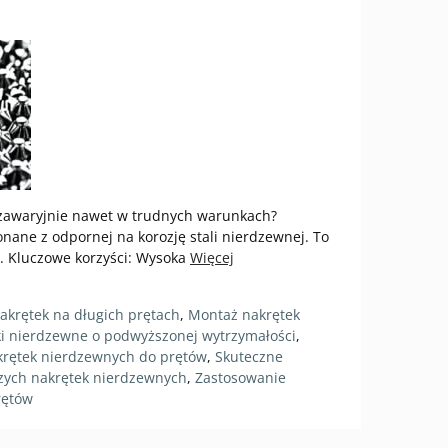
ezawaryjnie nawet w trudnych warunkach?
nane z odpornej na korozję stali nierdzewnej. To
w. Kluczowe korzyści: Wysoka
Więcej
krętek na długich prętach
,
Montaż nakrętek
i nierdzewne o podwyższonej wytrzymałości
,
krętek nierdzewnych do prętów
,
Skuteczne
zych nakrętek nierdzewnych
,
Zastosowanie
rętów