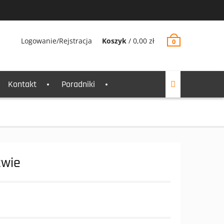
Logowanie/Rejstracja
Koszyk
/
0,00
zł
0
Kontakt
Poradniki
twie