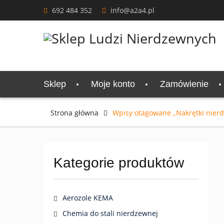
Skip
692 484 352
info@a2a4.pl
to
content
Sklep
Moje konto
Zamówienie
Strona główna
Wpisy otagowane „Nakrętki nier
Kategorie produktów
Aerozole KEMA
Chemia do stali nierdzewnej