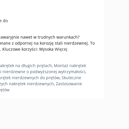
ezawaryjnie nawet w trudnych warunkach?
nane z odpornej na korozję stali nierdzewnej. To
w. Kluczowe korzyści: Wysoka
Więcej
krętek na długich prętach
,
Montaż nakrętek
i nierdzewne o podwyższonej wytrzymałości
,
krętek nierdzewnych do prętów
,
Skuteczne
zych nakrętek nierdzewnych
,
Zastosowanie
rętów