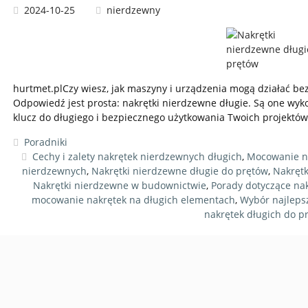
2024-10-25
nierdzewny
hurtmet.plCzy wiesz, jak maszyny i urządzenia mogą działać b
Odpowiedź jest prosta: nakrętki nierdzewne długie. Są one wyko
klucz do długiego i bezpiecznego użytkowania Twoich projektó
Poradniki
Cechy i zalety nakrętek nierdzewnych długich
,
Mocowanie na
nierdzewnych
,
Nakrętki nierdzewne długie do prętów
,
Nakrętk
Nakrętki nierdzewne w budownictwie
,
Porady dotyczące na
mocowanie nakrętek na długich elementach
,
Wybór najleps
nakrętek długich do p