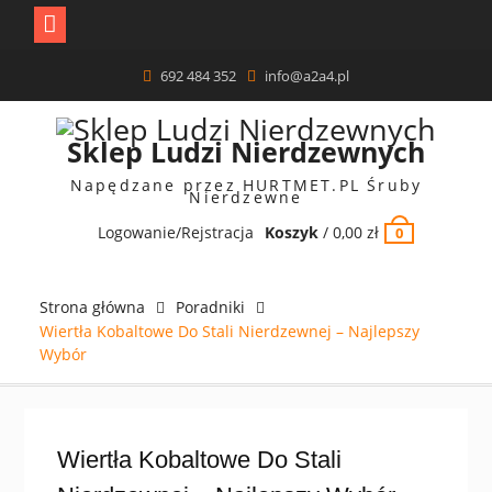
Skip
692 484 352
info@a2a4.pl
to
content
Sklep Ludzi Nierdzewnych
Napędzane przez HURTMET.PL Śruby
Nierdzewne
Logowanie/Rejstracja
Koszyk
/
0,00
zł
0
Strona główna
Poradniki
Wiertła Kobaltowe Do Stali Nierdzewnej – Najlepszy
Wybór
Wiertła Kobaltowe Do Stali