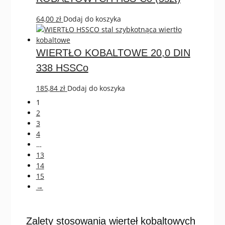
64,00
zł
Dodaj do koszyka
WIERTŁO KOBALTOWE 20,0 DIN
338 HSSCo
185,84
zł
Dodaj do koszyka
1
2
3
4
…
13
14
15
→
Zalety stosowania wierteł kobaltowych