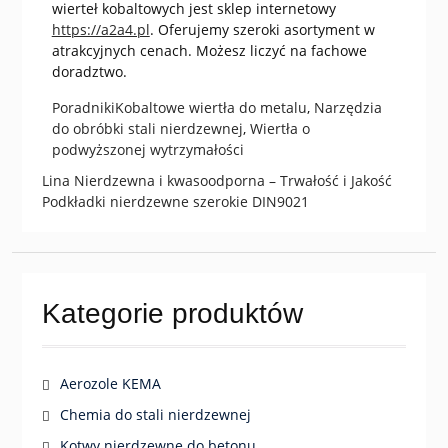
wierteł kobaltowych jest sklep internetowy
https://a2a4.pl
. Oferujemy szeroki asortyment w
atrakcyjnych cenach. Możesz liczyć na fachowe
doradztwo.
Poradniki
Kobaltowe wiertła do metalu
,
Narzędzia
do obróbki stali nierdzewnej
,
Wiertła o
podwyższonej wytrzymałości
Previous
Lina Nierdzewna i kwasoodporna – Trwałość i Jakość
Zobacz
post:
Next
Podkładki nierdzewne szerokie DIN9021
wpisy
post:
Kategorie produktów
Aerozole KEMA
Chemia do stali nierdzewnej
Kotwy nierdzewne do betonu