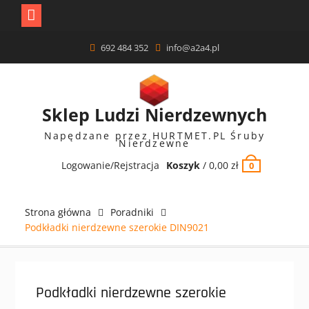
Skip
692 484 352
info@a2a4.pl
to
content
Sklep Ludzi Nierdzewnych
Napędzane przez HURTMET.PL Śruby
Nierdzewne
Logowanie/Rejstracja
Koszyk
/
0,00
zł
0
Strona główna
Poradniki
Podkładki nierdzewne szerokie DIN9021
Podkładki nierdzewne szerokie