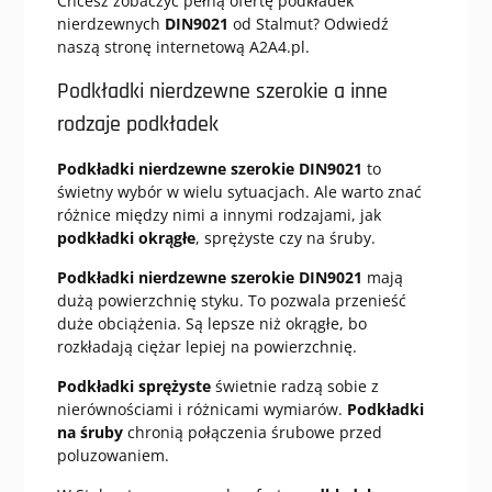
Chcesz zobaczyć pełną ofertę podkładek
nierdzewnych
DIN9021
od Stalmut? Odwiedź
naszą stronę internetową A2A4.pl.
Podkładki nierdzewne szerokie a inne
rodzaje podkładek
Podkładki nierdzewne szerokie DIN9021
to
świetny wybór w wielu sytuacjach. Ale warto znać
różnice między nimi a innymi rodzajami, jak
podkładki okrągłe
, sprężyste czy na śruby.
Podkładki nierdzewne szerokie DIN9021
mają
dużą powierzchnię styku. To pozwala przenieść
duże obciążenia. Są lepsze niż okrągłe, bo
rozkładają ciężar lepiej na powierzchnię.
Podkładki sprężyste
świetnie radzą sobie z
nierównościami i różnicami wymiarów.
Podkładki
na śruby
chronią połączenia śrubowe przed
poluzowaniem.