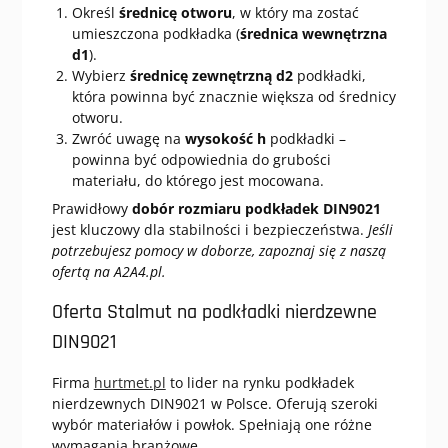
Określ
średnicę otworu
, w który ma zostać
umieszczona podkładka (
średnica wewnętrzna
d1
).
Wybierz
średnicę zewnętrzną d2
podkładki,
która powinna być znacznie większa od średnicy
otworu.
Zwróć uwagę na
wysokość h
podkładki –
powinna być odpowiednia do grubości
materiału, do którego jest mocowana.
Prawidłowy
dobór rozmiaru podkładek DIN9021
jest kluczowy dla stabilności i bezpieczeństwa.
Jeśli
potrzebujesz pomocy w doborze, zapoznaj się z naszą
ofertą na A2A4.pl.
Oferta Stalmut na podkładki nierdzewne
DIN9021
Firma
hurtmet.pl
to lider na rynku podkładek
nierdzewnych DIN9021 w Polsce. Oferują szeroki
wybór materiałów i powłok. Spełniają one różne
wymagania branżowe.