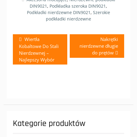
DIN9021
,
Podkładka szeroka DIN9021
,
Podkładki nierdzewne DIN9021
,
Szerokie
podkładki nierdzewne
Zobacz
Previous
Next
Wiertła
Nakrętki
wpisy
post:
post:
nierdzewne długie
Kobaltowe Do Stali
do prętów
Nierdzewnej –
Najlepszy Wybór
Kategorie produktów