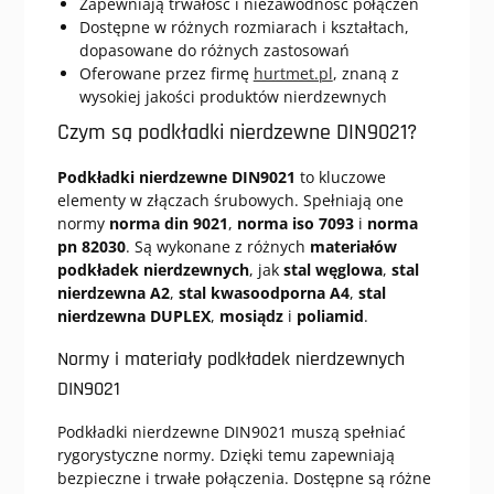
Zapewniają trwałość i niezawodność połączeń
Dostępne w różnych rozmiarach i kształtach,
dopasowane do różnych zastosowań
Oferowane przez firmę
hurtmet.pl
, znaną z
wysokiej jakości produktów nierdzewnych
Czym są podkładki nierdzewne DIN9021?
Podkładki nierdzewne DIN9021
to kluczowe
elementy w złączach śrubowych. Spełniają one
normy
norma din 9021
,
norma iso 7093
i
norma
pn 82030
. Są wykonane z różnych
materiałów
podkładek nierdzewnych
, jak
stal węglowa
,
stal
nierdzewna A2
,
stal kwasoodporna A4
,
stal
nierdzewna DUPLEX
,
mosiądz
i
poliamid
.
Normy i materiały podkładek nierdzewnych
DIN9021
Podkładki nierdzewne DIN9021 muszą spełniać
rygorystyczne normy. Dzięki temu zapewniają
bezpieczne i trwałe połączenia. Dostępne są różne