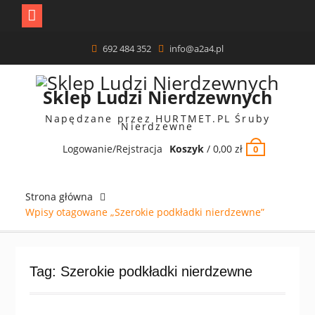
Skip
692 484 352
info@a2a4.pl
to
content
Sklep Ludzi Nierdzewnych
Napędzane przez HURTMET.PL Śruby
Nierdzewne
Logowanie/Rejstracja
Koszyk
/
0,00
zł
0
Strona główna
Wpisy otagowane „Szerokie podkładki nierdzewne”
Tag:
Szerokie podkładki nierdzewne