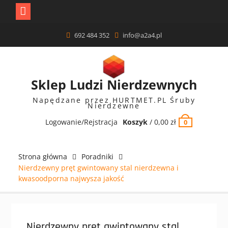
Skip
692 484 352
info@a2a4.pl
to
content
Sklep Ludzi Nierdzewnych
Napędzane przez HURTMET.PL Śruby
Nierdzewne
Logowanie/Rejstracja
Koszyk
/
0,00
zł
0
Strona główna
Poradniki
Nierdzewny pręt gwintowany stal nierdzewna i
kwasoodporna najwysza jakość
Nierdzewny pręt gwintowany stal