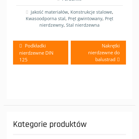
Jakość materiałów
,
Konstrukcje stalowe
,
Kwasoodporna stal
,
Pręt gwintowany
,
Pręt
nierdzewny
,
Stal nierdzewna
Zobacz
Previous
Next
Podkładki
Nakrętki
wpisy
post:
post:
nierdzewne do
nierdzewne DIN
balustrad
125
Kategorie produktów