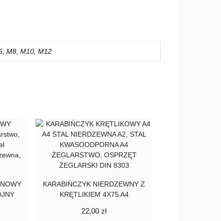
6, M8, M10, M12
LINOWY
KARABIŃCZYK NIERDZEWNY Z
ÓJNY
KRĘTLIKIEM 4X75 A4
Zakres
22,00
zł