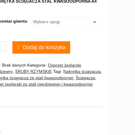
RĘTKA ŚCIĄGACZA STAL KWASOODPORNA A4
od
10,00 zł
do
ozmiar giwntu
23,00 zł
Dodaj do koszyka
RĘTKA
RDZEWNA
ĄGACZA
:
Brak danych
Kategorie:
Osprzęt żeglarski
dzewny
,
ŚRUBY RZYMSKIE
Tagi:
Nakrętka ściągacza
,
ętka ściągacza ze stali kwasoodpornej
,
Ściagacze
,
ęt żeglarski ze stali nierdzewnej i kwasoodpornej