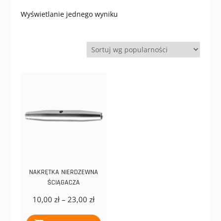
Wyświetlanie jednego wyniku
NAKRĘTKA NIERDZEWNA
ŚCIĄGACZA
Zakres
10,00
zł
–
23,00
zł
cen:
Ten
od