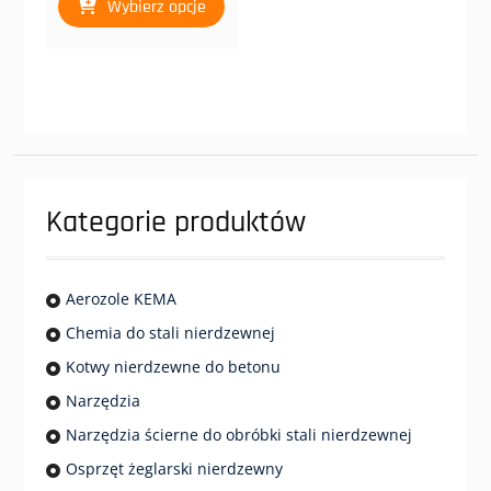
Wybierz opcje
produkt
10,00 zł
ma
do
wiele
23,00 zł
wariantów.
Opcje
można
wybrać
na
stronie
Kategorie produktów
produktu
Aerozole KEMA
Chemia do stali nierdzewnej
Kotwy nierdzewne do betonu
Narzędzia
Narzędzia ścierne do obróbki stali nierdzewnej
Osprzęt żeglarski nierdzewny