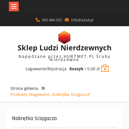
Skip
692 484 352
info@a2a4.pl
to
content
Sklep Ludzi Nierdzewnych
Napędzane przez HURTMET.PL Śruby
Nierdzewne
Logowanie/Rejstracja
Koszyk
/
0,00
zł
0
Strona główna
Produkty otagowane „Nakrętka ściągacza”
Nakrętka ściągacza