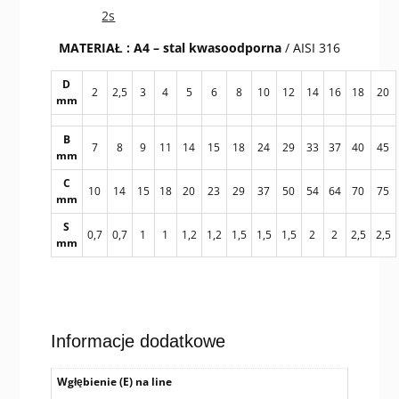
2s
MATERIAŁ :
A4 – stal kwasoodporna
/ AISI 316
D
2
2,5
3
4
5
6
8
10
12
14
16
18
20
mm
B
7
8
9
11
14
15
18
24
29
33
37
40
45
mm
C
10
14
15
18
20
23
29
37
50
54
64
70
75
mm
S
0,7
0,7
1
1
1,2
1,2
1,5
1,5
1,5
2
2
2,5
2,5
mm
Informacje dodatkowe
Wgłębienie (E) na line