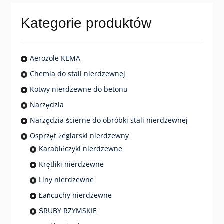
wybrać
na
Kategorie produktów
stronie
produktu
Aerozole KEMA
Chemia do stali nierdzewnej
Kotwy nierdzewne do betonu
Narzędzia
Narzędzia ścierne do obróbki stali nierdzewnej
Osprzęt żeglarski nierdzewny
Karabińczyki nierdzewne
Krętliki nierdzewne
Liny nierdzewne
Łańcuchy nierdzewne
ŚRUBY RZYMSKIE