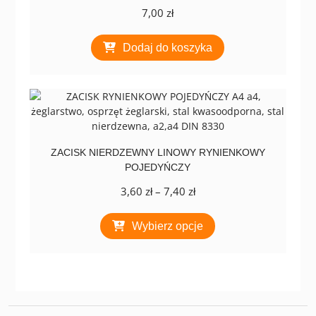
stronie
7,00
zł
produktu
Dodaj do koszyka
ZACISK NIERDZEWNY LINOWY RYNIENKOWY
POJEDYŃCZY
Zakres
3,60
zł
–
7,40
zł
cen:
Ten
od
Wybierz opcje
produkt
3,60 zł
ma
do
wiele
7,40 zł
wariantów.
Opcje
można