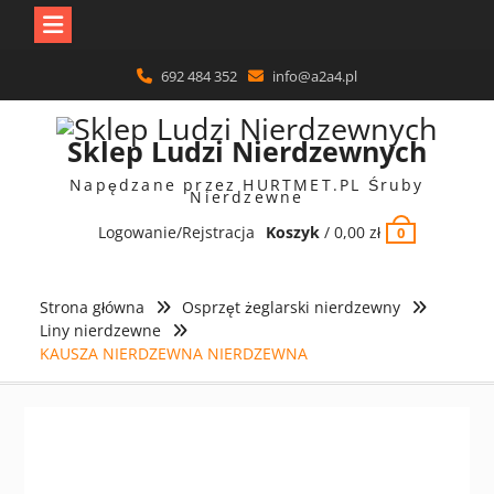
Skip
692 484 352
info@a2a4.pl
to
content
Sklep Ludzi Nierdzewnych
Napędzane przez HURTMET.PL Śruby
Nierdzewne
Logowanie/Rejstracja
Koszyk
/
0,00
zł
0
Strona główna
Osprzęt żeglarski nierdzewny
Liny nierdzewne
KAUSZA NIERDZEWNA NIERDZEWNA