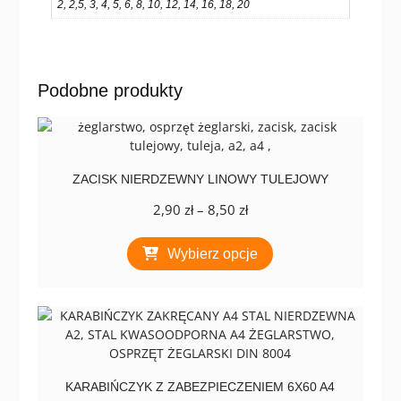
2, 2,5, 3, 4, 5, 6, 8, 10, 12, 14, 16, 18, 20
Podobne produkty
ZACISK NIERDZEWNY LINOWY TULEJOWY
Zakres
2,90
zł
–
8,50
zł
cen:
Ten
od
Wybierz opcje
produkt
2,90 zł
ma
do
wiele
8,50 zł
wariantów.
Opcje
można
wybrać
na
KARABIŃCZYK Z ZABEZPIECZENIEM 6X60 A4