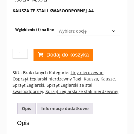
cen:
KAUSZA ZE STALI KWASOODPORNEJ A4
od
1,50 zł
do
Wgłębienie (E) na line
14,99 zł
ilość
Dodaj do koszyka
KAUSZA
NIERDZEWNA
NIERDZEWNA
SKU:
Brak danych
Kategorie:
Liny nierdzewne
,
Osprzęt żeglarski nierdzewny
Tagi:
Kausza
,
Kausze
,
Sprzęt żeglarski
,
Sprzęt żeglarski ze stali
kwasoodpornej
,
Sprzęt żeglarski ze stali nierdzewnej
Opis
Informacje dodatkowe
Opis