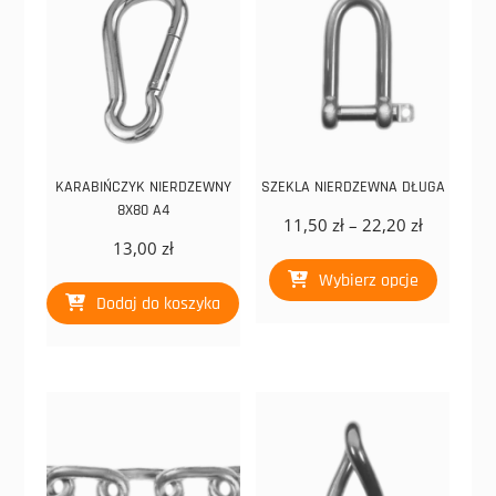
na
wybrać
stronie
na
produktu
stronie
produk
KARABIŃCZYK NIERDZEWNY
SZEKLA NIERDZEWNA DŁUGA
8X80 A4
Zakres
11,50
zł
–
22,20
zł
13,00
zł
cen:
Ten
od
Wybierz opcje
produkt
11,50 zł
Dodaj do koszyka
ma
do
wiele
22,20 zł
wariant
Opcje
można
wybrać
na
stronie
produk