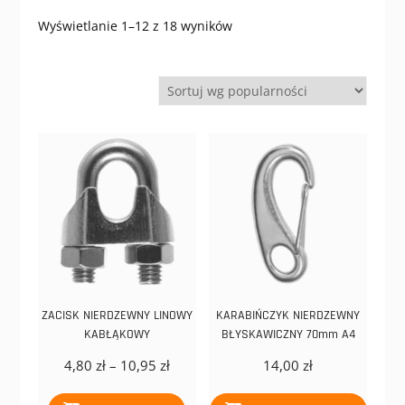
Posortowane
Wyświetlanie 1–12 z 18 wyników
według
popularności
ZACISK NIERDZEWNY LINOWY
KARABIŃCZYK NIERDZEWNY
KABŁĄKOWY
BŁYSKAWICZNY 70mm A4
Zakres
4,80
zł
–
10,95
zł
14,00
zł
cen:
Ten
od