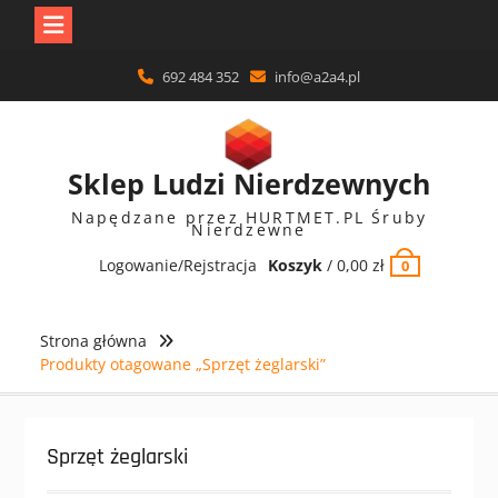
Skip
692 484 352
info@a2a4.pl
to
content
Sklep Ludzi Nierdzewnych
Napędzane przez HURTMET.PL Śruby
Nierdzewne
Logowanie/Rejstracja
Koszyk
/
0,00
zł
0
Strona główna
Produkty otagowane „Sprzęt żeglarski”
Sprzęt żeglarski