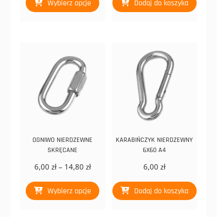
Wybierz opcje
Dodaj do koszyka
produkt
4,80 zł
ma
do
wiele
10,95 zł
wariantów.
Opcje
można
wybrać
na
stronie
produktu
OGNIWO NIERDZEWNE
KARABIŃCZYK NIERDZEWNY
SKRĘCANE
6X60 A4
Zakres
6,00
zł
–
14,80
zł
6,00
zł
cen:
Ten
od
Wybierz opcje
Dodaj do koszyka
produkt
6,00 zł
ma
do
wiele