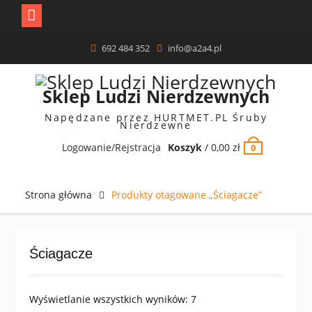
Skip
692 484 352
info@a2a4.pl
to
content
Sklep Ludzi Nierdzewnych
Napędzane przez HURTMET.PL Śruby
Nierdzewne
Logowanie/Rejstracja
Koszyk
/
0,00
zł
0
Strona główna
Produkty otagowane „Ściagacze”
Ściagacze
Posortowane
Wyświetlanie wszystkich wyników: 7