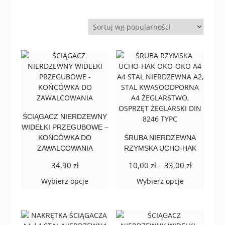
według
popularności
ŚCIĄGACZ NIERDZEWNY
WIDEŁKI PRZEGUBOWE –
KOŃCÓWKA DO
ŚRUBA NIERDZEWNA
ZAWALCOWANIA
RZYMSKA UCHO-HAK
Zakres
34,90
zł
10,00
zł
–
33,00
zł
cen:
Ten
Ten
Wybierz opcje
Wybierz opcje
od
produkt
produkt
10,00 zł
ma
ma
do
wiele
wiele
33,00 zł
wariantów.
wariantów.