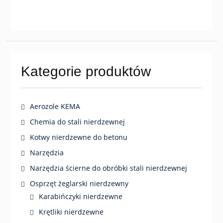
10,00 zł
ma
do
wiele
19,00 zł
wariantów.
Opcje
można
wybrać
Kategorie produktów
na
stronie
produktu
Aerozole KEMA
Chemia do stali nierdzewnej
Kotwy nierdzewne do betonu
Narzędzia
Narzędzia ścierne do obróbki stali nierdzewnej
Osprzęt żeglarski nierdzewny
Karabińczyki nierdzewne
Krętliki nierdzewne