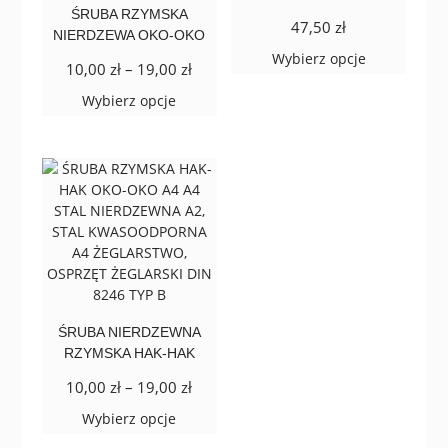
ŚRUBA RZYMSKA
47,50
zł
NIERDZEWA OKO-OKO
Ten
Wybierz opcje
Zakres
10,00
zł
–
19,00
zł
produkt
cen:
Ten
ma
Wybierz opcje
od
produkt
wiele
10,00 zł
ma
wariantów.
do
wiele
Opcje
19,00 zł
wariantów.
można
Opcje
wybrać
można
na
wybrać
stronie
na
produktu
stronie
produktu
ŚRUBA NIERDZEWNA
RZYMSKA HAK-HAK
Zakres
10,00
zł
–
19,00
zł
cen:
Ten
Wybierz opcje
od
produkt