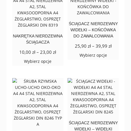
Opcje
Opcje
można
można
wybrać
wybrać
na
na
ŚCIĄGACZ NIERDZEWNY
stronie
stronie
WIDEŁKI – KOŃCÓWKA
produktu
produktu
NAKRĘTKA NIERDZEWNA
DO ZAWALCOWANIA
ŚCIĄGACZA
Zakres
25,90
zł
–
39,99
zł
Zakres
10,00
zł
–
23,00
zł
cen:
Ten
Wybierz opcje
cen:
od
Ten
produkt
Wybierz opcje
od
25,90 zł
produkt
ma
10,00 zł
do
ma
wiele
do
39,99 zł
wiele
wariantów.
23,00 zł
wariantów.
Opcje
Opcje
można
można
wybrać
wybrać
na
na
stronie
stronie
produktu
produktu
ŚCIĄGACZ NIERDZEWNY
WIDEŁKI – WIDEŁKI