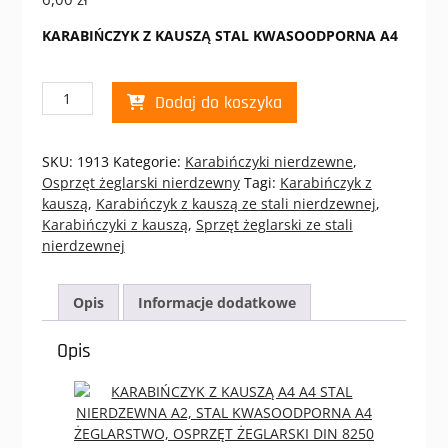
KARABIŃCZYK Z KAUSZĄ STAL KWASOODPORNA A4
ilość
Dodaj do koszyka
KARABIŃCZYK
NIERDZEWNY
Z
SKU:
1913
Kategorie:
Karabińczyki nierdzewne
,
KAUSZĄ
Osprzęt żeglarski nierdzewny
Tagi:
Karabińczyk z
5X50
kauszą
,
Karabińczyk z kauszą ze stali nierdzewnej
,
A4
Karabińczyki z kauszą
,
Sprzęt żeglarski ze stali
nierdzewnej
Opis
Informacje dodatkowe
Opis