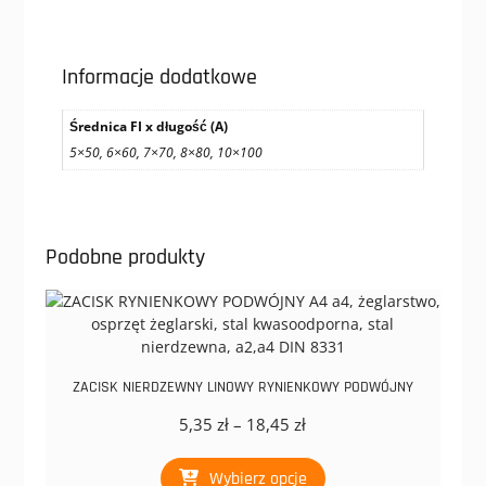
Informacje dodatkowe
Średnica FI x długość (A)
5×50, 6×60, 7×70, 8×80, 10×100
Podobne produkty
ZACISK NIERDZEWNY LINOWY RYNIENKOWY PODWÓJNY
Zakres
5,35
zł
–
18,45
zł
cen:
Ten
od
Wybierz opcje
produkt