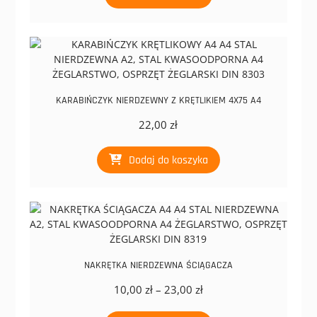
5,35 zł
ma
do
wiele
18,45 zł
wariantów.
Opcje
można
wybrać
na
KARABIŃCZYK NIERDZEWNY Z KRĘTLIKIEM 4X75 A4
stronie
22,00
zł
produktu
Dodaj do koszyka
NAKRĘTKA NIERDZEWNA ŚCIĄGACZA
Zakres
10,00
zł
–
23,00
zł
cen:
Ten