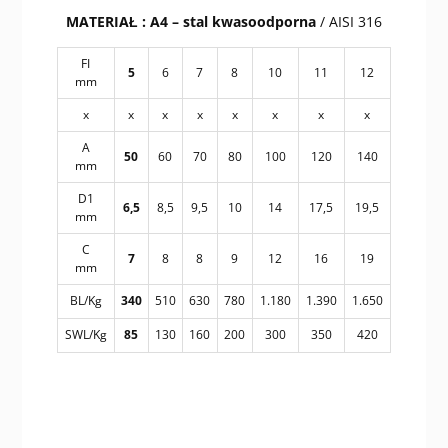
MATERIAŁ :
A4 – stal kwasoodporna
/ AISI 316
FI
5
6
7
8
10
11
12
mm
x
x
x
x
x
x
x
x
A
50
60
70
80
100
120
140
mm
D1
6,5
8,5
9,5
10
14
17,5
19,5
mm
C
7
8
8
9
12
16
19
mm
BL/Kg
340
510
630
780
1.180
1.390
1.650
SWL/Kg
85
130
160
200
300
350
420