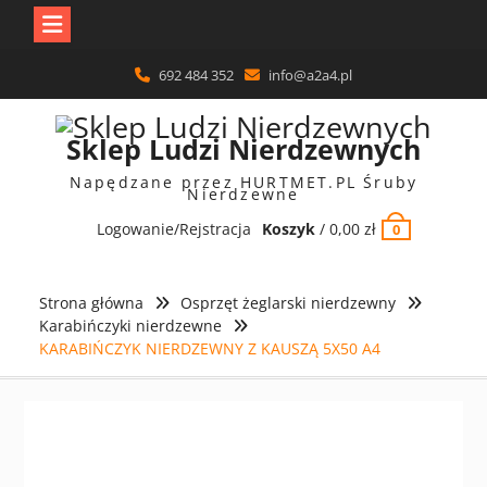
Skip
692 484 352
info@a2a4.pl
to
content
Sklep Ludzi Nierdzewnych
Napędzane przez HURTMET.PL Śruby
Nierdzewne
Logowanie/Rejstracja
Koszyk
/
0,00
zł
0
Strona główna
Osprzęt żeglarski nierdzewny
Karabińczyki nierdzewne
KARABIŃCZYK NIERDZEWNY Z KAUSZĄ 5X50 A4