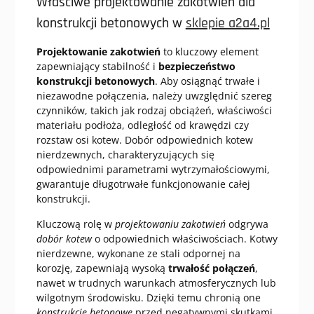
Właściwe projektowanie zakotwień dla
konstrukcji betonowych w
sklepie a2a4.pl
Projektowanie zakotwień
to kluczowy element
zapewniający stabilność i
bezpieczeństwo
konstrukcji betonowych
. Aby osiągnąć trwałe i
niezawodne połączenia, należy uwzględnić szereg
czynników, takich jak rodzaj obciążeń, właściwości
materiału podłoża, odległość od krawędzi czy
rozstaw osi kotew. Dobór odpowiednich kotew
nierdzewnych, charakteryzujących się
odpowiednimi parametrami wytrzymałościowymi,
gwarantuje długotrwałe funkcjonowanie całej
konstrukcji.
Kluczową rolę w
projektowaniu zakotwień
odgrywa
dobór kotew
o odpowiednich właściwościach. Kotwy
nierdzewne, wykonane ze stali odpornej na
korozję, zapewniają wysoką
trwałość połączeń
,
nawet w trudnych warunkach atmosferycznych lub
wilgotnym środowisku. Dzięki temu chronią one
konstrukcje betonowe
przed negatywnymi skutkami