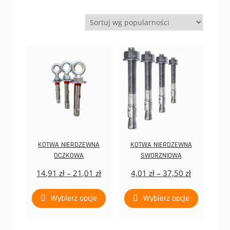
popularności
KOTWA NIERDZEWNA
KOTWA NIERDZEWNA
OCZKOWA
SWORZNIOWA
Zakres
Zakres
14,91
zł
–
21,01
zł
4,01
zł
–
37,50
zł
cen:
cen:
Ten
Ten
od
od
Wybierz opcje
Wybierz opcje
produkt
produkt
14,91 zł
4,01 zł
ma
ma
do
do
wiele
wiele
21,01 zł
37,50 zł