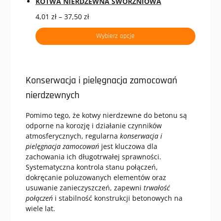
KOTWA NIERDZEWNA SWORZNIOWA
Zakres
4,01
zł
–
37,50
zł
cen:
Wybierz opcje
od
4,01 zł
do
37,50 zł
Konserwacja i pielęgnacja zamocowań
nierdzewnych
Pomimo tego, że kotwy nierdzewne do betonu są
odporne na korozję i działanie czynników
atmosferycznych, regularna
konserwacja i
pielęgnacja zamocowań
jest kluczowa dla
zachowania ich długotrwałej sprawności.
Systematyczna kontrola stanu połączeń,
dokręcanie poluzowanych elementów oraz
usuwanie zanieczyszczeń, zapewni
trwałość
połączeń
i stabilność konstrukcji betonowych na
wiele lat.