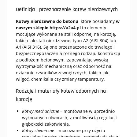
Definicja i przeznaczenie kotew nierdzewnych
Kotwy nierdzewne do betonu
które posiadamy
w
naszym sklepie
https://a2a4.pl
to elementy
mocujące wykonane ze stali odpornej na korozję,
takich jak stali nierdzewnej typu A2 (AISI 304) lub
A4 (AISI 316). Są one przeznaczone do trwałego i
bezpiecznego łączenia różnego rodzaju konstrukcji
z podłożem betonowym, zapewniając wysoką
wytrzymałość mechaniczną oraz odporność na
działanie czynników zewnętrznych, takich jak
wilgoć, chemikalia czy zmiany temperatury.
Rodzaje i materiały kotew odpornych na
korozję
Kotwy mechaniczne
– montowane w uprzednio
wykonanych otworach, z możliwością regulacji
głębokości zakotwienia.
Kotwy chemiczne
– mocowane przy użyciu
specjalnej żywicy chemicznej, sprawdzają się w