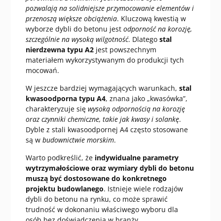
pozwalają na solidniejsze przymocowanie elementów i
przenoszą większe obciążenia
. Kluczową kwestią w
wyborze dybli do betonu jest
odporność na korozję,
szczególnie na wysoką wilgotność
. Dlatego
stal
nierdzewna typu A2
jest powszechnym
materiałem wykorzystywanym do produkcji tych
mocowań.
W jeszcze bardziej wymagających warunkach,
stal
kwasoodporna typu A4
, znana jako „kwasówka”,
charakteryzuje się
wysoką odpornością na korozję
oraz czynniki chemiczne, takie jak kwasy i solankę
.
Dyble z stali kwasoodpornej A4 często stosowane
są w
budownictwie morskim
.
Warto podkreślić, że
indywidualne parametry
wytrzymałościowe oraz wymiary dybli do betonu
muszą być dostosowane do konkretnego
projektu budowlanego
. Istnieje wiele rodzajów
dybli do betonu na rynku, co może sprawić
trudność w dokonaniu właściwego wyboru dla
osób bez doświadczenia w branży.