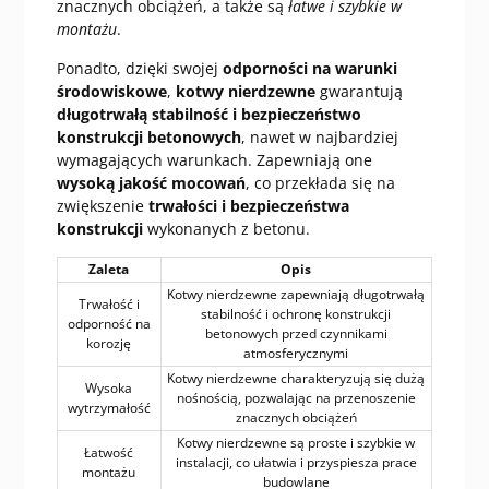
znacznych obciążeń, a także są
łatwe i szybkie w
montażu
.
Ponadto, dzięki swojej
odporności na warunki
środowiskowe
,
kotwy nierdzewne
gwarantują
długotrwałą stabilność i bezpieczeństwo
konstrukcji betonowych
, nawet w najbardziej
wymagających warunkach. Zapewniają one
wysoką jakość mocowań
, co przekłada się na
zwiększenie
trwałości i bezpieczeństwa
konstrukcji
wykonanych z betonu.
Zaleta
Opis
Kotwy nierdzewne zapewniają długotrwałą
Trwałość i
stabilność i ochronę konstrukcji
odporność na
betonowych przed czynnikami
korozję
atmosferycznymi
Kotwy nierdzewne charakteryzują się dużą
Wysoka
nośnością, pozwalając na przenoszenie
wytrzymałość
znacznych obciążeń
Kotwy nierdzewne są proste i szybkie w
Łatwość
instalacji, co ułatwia i przyspiesza prace
montażu
budowlane