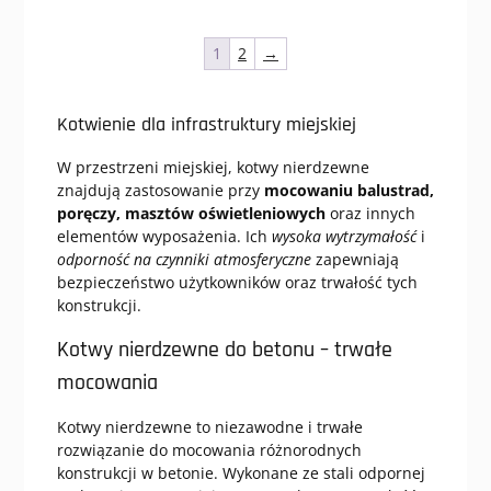
wariantów.
wariantó
Opcje
Opcje
można
można
1
2
→
wybrać
wybrać
na
na
stronie
stronie
Kotwienie dla infrastruktury miejskiej
produktu
produktu
W przestrzeni miejskiej, kotwy nierdzewne
znajdują zastosowanie przy
mocowaniu balustrad,
poręczy, masztów oświetleniowych
oraz innych
elementów wyposażenia. Ich
wysoka wytrzymałość
i
odporność na czynniki atmosferyczne
zapewniają
bezpieczeństwo użytkowników oraz trwałość tych
konstrukcji.
Kotwy nierdzewne do betonu – trwałe
mocowania
Kotwy nierdzewne to niezawodne i trwałe
rozwiązanie do mocowania różnorodnych
konstrukcji w betonie. Wykonane ze stali odpornej