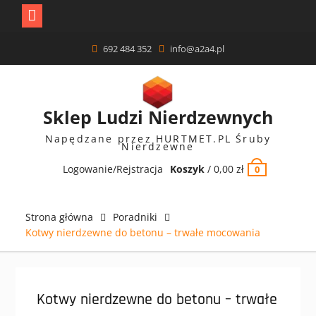
Skip
692 484 352
info@a2a4.pl
to
content
Sklep Ludzi Nierdzewnych
Napędzane przez HURTMET.PL Śruby
Nierdzewne
Logowanie/Rejstracja
Koszyk
/
0,00
zł
0
Strona główna
Poradniki
Kotwy nierdzewne do betonu – trwałe mocowania
Kotwy nierdzewne do betonu – trwałe