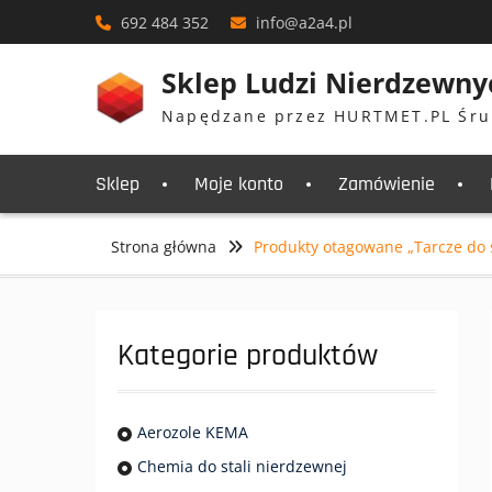
Skip
692 484 352
info@a2a4.pl
to
content
Sklep Ludzi Nierdzewny
Napędzane przez HURTMET.PL Śru
Sklep
Moje konto
Zamówienie
Strona główna
Produkty otagowane „Tarcze do s
Kategorie produktów
Aerozole KEMA
Chemia do stali nierdzewnej