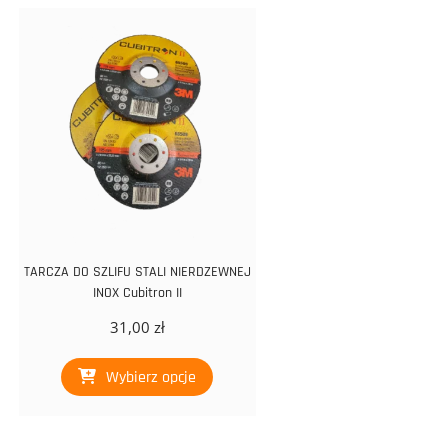
TARCZA DO SZLIFU STALI NIERDZEWNEJ
INOX Cubitron II
31,00
zł
Ten
Wybierz opcje
produkt
ma
wiele
wariantów.