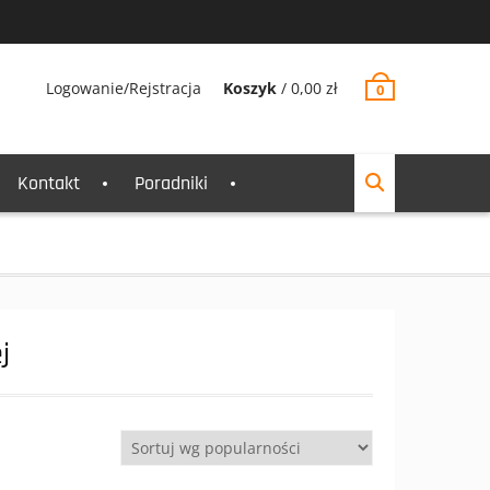
Logowanie/Rejstracja
Koszyk
/
0,00
zł
0
Kontakt
Poradniki
j