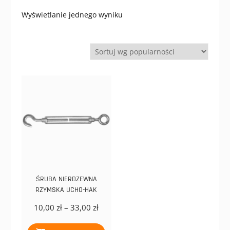
Wyświetlanie jednego wyniku
ŚRUBA NIERDZEWNA
RZYMSKA UCHO-HAK
Zakres
10,00
zł
–
33,00
zł
cen:
Ten
od