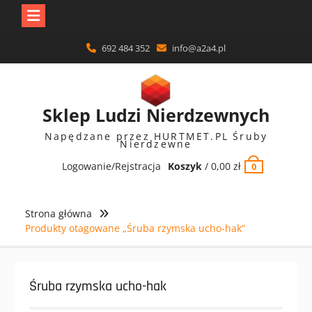
Skip
692 484 352
info@a2a4.pl
to
content
Sklep Ludzi Nierdzewnych
Napędzane przez HURTMET.PL Śruby
Nierdzewne
Logowanie/Rejstracja
Koszyk
/
0,00
zł
0
Strona główna
Produkty otagowane „Śruba rzymska ucho-hak”
Śruba rzymska ucho-hak