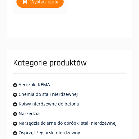
Wybierz opcje
produkt
10,00 zł
ma
do
wiele
33,00 zł
wariantów.
Opcje
można
wybrać
na
stronie
Kategorie produktów
produktu
Aerozole KEMA
Chemia do stali nierdzewnej
Kotwy nierdzewne do betonu
Narzędzia
Narzędzia ścierne do obróbki stali nierdzewnej
Osprzęt żeglarski nierdzewny