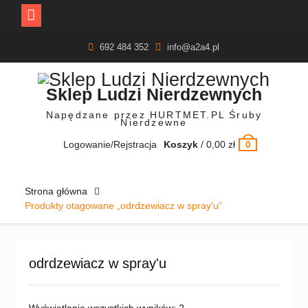
Skip
692 484 352
info@a2a4.pl
to
content
Sklep Ludzi Nierdzewnych
Napędzane przez HURTMET.PL Śruby
Nierdzewne
Logowanie/Rejstracja
Koszyk
/
0,00
zł
0
Strona główna
Produkty otagowane „odrdzewiacz w spray'u”
odrdzewiacz w spray'u
Posortowane