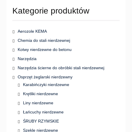
produktu
stronie
Kategorie produktów
produkt
Aerozole KEMA
Chemia do stali nierdzewnej
Kotwy nierdzewne do betonu
Narzędzia
Narzędzia ścierne do obróbki stali nierdzewnej
Osprzęt żeglarski nierdzewny
Karabińczyki nierdzewne
Krętliki nierdzewne
Liny nierdzewne
Łańcuchy nierdzewne
ŚRUBY RZYMSKIE
Szekle nierdzewne