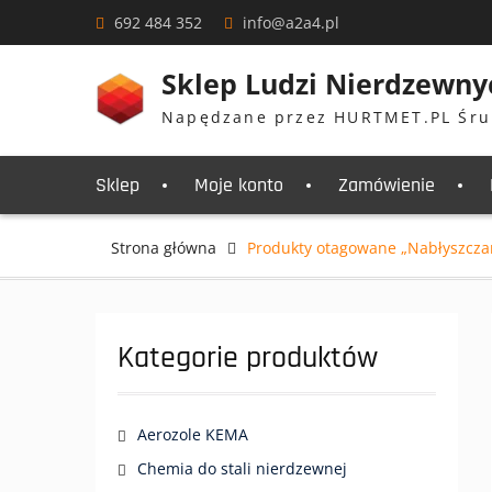
Skip
692 484 352
info@a2a4.pl
to
content
Sklep Ludzi Nierdzewny
Napędzane przez HURTMET.PL Śru
Sklep
Moje konto
Zamówienie
Strona główna
Produkty otagowane „Nabłyszczan
Kategorie produktów
Aerozole KEMA
Chemia do stali nierdzewnej