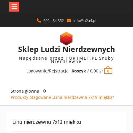
Skip
692 484 352
info@a2a4.pl
to
content
Sklep Ludzi Nierdzewnych
Napędzane przez HURTMET.PL Śruby
Nierdzewne
Logowanie/Rejstracja
Koszyk
/
0,00
zł
0
Strona główna
Produkty otagowane „Lina nierdzewna 7x19 miękka”
Lina nierdzewna 7x19 miękka