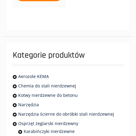
ma
do
wiele
8,00 zł
wariantów.
Opcje
można
wybrać
na
stronie
Kategorie produktów
produktu
Aerozole KEMA
Chemia do stali nierdzewnej
Kotwy nierdzewne do betonu
Narzędzia
Narzędzia ścierne do obróbki stali nierdzewnej
Osprzęt żeglarski nierdzewny
Karabińczyki nierdzewne