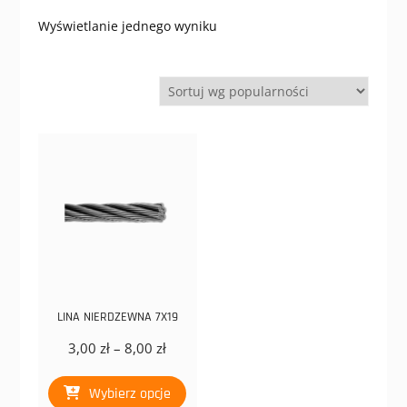
Wyświetlanie jednego wyniku
LINA NIERDZEWNA 7X19
Zakres
3,00
zł
–
8,00
zł
cen:
Ten
od
Wybierz opcje
produkt
3,00 zł