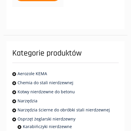
ma
do
wiele
990,84 zł
wariantów.
Opcje
można
wybrać
na
stronie
Kategorie produktów
produktu
Aerozole KEMA
Chemia do stali nierdzewnej
Kotwy nierdzewne do betonu
Narzędzia
Narzędzia ścierne do obróbki stali nierdzewnej
Osprzęt żeglarski nierdzewny
Karabińczyki nierdzewne