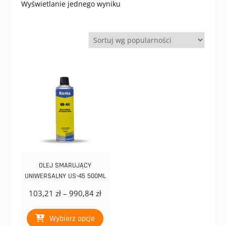
Wyświetlanie jednego wyniku
OLEJ SMARUJĄCY
UNIWERSALNY US-45 500ML
Zakres
103,21
zł
–
990,84
zł
cen:
Ten
od
Wybierz opcje
produkt
103,21 zł