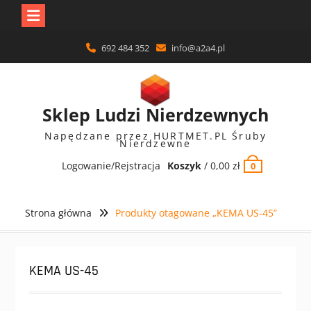
Skip
692 484 352
info@a2a4.pl
to
content
Sklep Ludzi Nierdzewnych
Napędzane przez HURTMET.PL Śruby
Nierdzewne
Logowanie/Rejstracja
Koszyk
/
0,00
zł
0
Strona główna
Produkty otagowane „KEMA US-45”
KEMA US-45