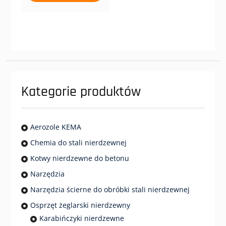
ma
wiele
wariantów.
Opcje
można
wybrać
na
stronie
Kategorie produktów
produktu
Aerozole KEMA
Chemia do stali nierdzewnej
Kotwy nierdzewne do betonu
Narzędzia
Narzędzia ścierne do obróbki stali nierdzewnej
Osprzęt żeglarski nierdzewny
Karabińczyki nierdzewne