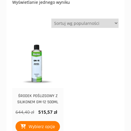
Wyświetlanie jednego wyniku
ŚRODEK POŚLIZGOWY Z
SILIKONEM GM-12 500ML
Pierwotna
Aktualna
644,40
zł
515,57
zł
cena
cena
Ten
wynosiła:
wynosi:
Wybierz opcje
produkt
644,40 zł.
515,57 zł.