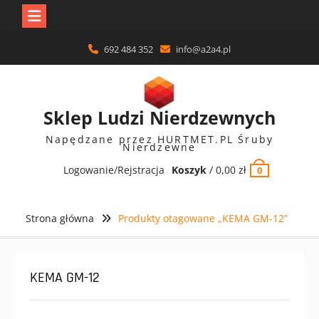
Skip
692 484 352
info@a2a4.pl
to
content
Sklep Ludzi Nierdzewnych
Napędzane przez HURTMET.PL Śruby
Nierdzewne
Logowanie/Rejstracja
Koszyk
/
0,00
zł
0
Strona główna
Produkty otagowane „KEMA GM-12”
KEMA GM-12