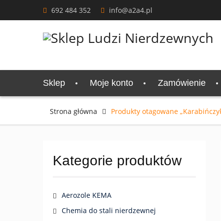
Skip
692 484 352
info@a2a4.pl
to
content
Sklep
Moje konto
Zamówienie
Strona główna
Produkty otagowane „Karabińczyk
Kategorie produktów
Aerozole KEMA
Chemia do stali nierdzewnej