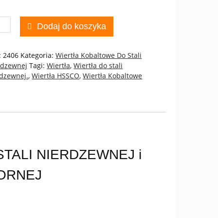
ć
Dodaj do koszyka
RTŁO
ALTOWE
:
2406
Kategoria:
Wiertła Kobaltowe Do Stali
I
rdzewnej
Tagi:
Wiertła
,
Wiertła do stali
RDZEWNEJ
rdzewnej.
,
Wiertła HSSCO
,
Wiertła Kobaltowe
SOODPORNEJ
Co
TALI NIERDZEWNEJ i
ORNEJ