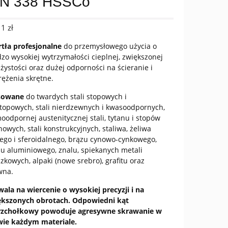
IN 338 HSSCo
11
zł
tła profesjonalne
do przemysłowego użycia o
zo wysokiej wytrzymałości cieplnej, zwiększonej
żystości oraz dużej odporności na ścieranie i
ężenia skrętne.
sowane
do twardych stali stopowych i
topowych, stali nierdzewnych i kwasoodpornych,
oodpornej austenitycznej stali, tytanu i stopów
nowych, stali konstrukcyjnych, staliwa, żeliwa
ego i sferoidalnego, brązu cynowo-cynkowego,
u aluminiowego, znalu, spiekanych metali
zkowych, alpaki (nowe srebro), grafitu oraz
wna.
ala na wiercenie o wysokiej precyzji i na
ększonych obrotach. Odpowiedni kąt
rzchołkowy powoduje agresywne skrawanie w
wie każdym materiale.