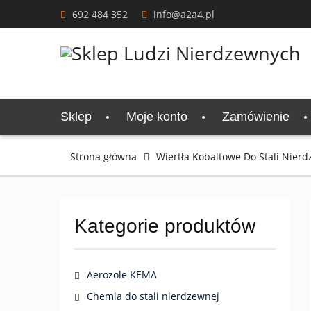
Skip
692 484 352
info@a2a4.pl
to
content
Sklep
Moje konto
Zamówienie
Strona główna
Wiertła Kobaltowe Do Stali Nier
Kategorie produktów
Aerozole KEMA
Chemia do stali nierdzewnej