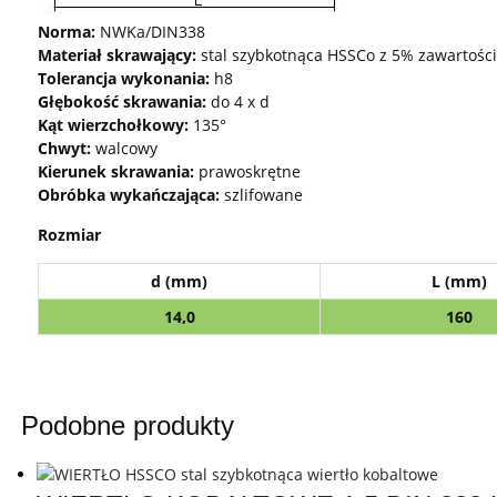
Norma:
NWKa/DIN338
Materiał skrawający:
stal szybkotnąca HSSCo z 5% zawartości
Tolerancja wykonania:
h8
Głębokość skrawania:
do 4 x d
Kąt wierzchołkowy:
135°
Chwyt:
walcowy
Kierunek skrawania:
prawoskrętne
Obróbka wykańczająca:
szlifowane
Rozmiar
d (mm)
L (mm)
14,0
160
Podobne produkty