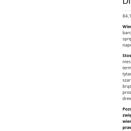
D
84,
Wier
bard
sprę
napr
Sto
nies
term
tyta
szar
brąz
pros
dre
Pozw
zwi
wie
pra