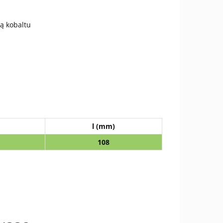
ą kobaltu
l (mm)
1
08