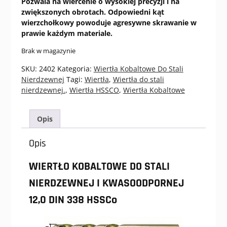
Pozwala na wiercenie o wysokiej precyzji i na
zwiększonych obrotach. Odpowiedni kąt
wierzchołkowy powoduje agresywne skrawanie w
prawie każdym materiale.
Brak w magazynie
SKU:
2402
Kategoria:
Wiertła Kobaltowe Do Stali
Nierdzewnej
Tagi:
Wiertła
,
Wiertła do stali
nierdzewnej.
,
Wiertła HSSCO
,
Wiertła Kobaltowe
Opis
Opis
WIERTŁO KOBALTOWE DO STALI
NIERDZEWNEJ I KWASOODPORNEJ
12,0 DIN 338 HSSCo