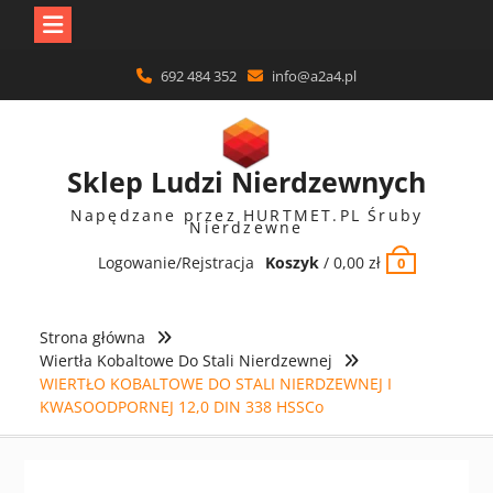
Skip
692 484 352
info@a2a4.pl
to
content
Sklep Ludzi Nierdzewnych
Napędzane przez HURTMET.PL Śruby
Nierdzewne
Logowanie/Rejstracja
Koszyk
/
0,00
zł
0
Strona główna
Wiertła Kobaltowe Do Stali Nierdzewnej
WIERTŁO KOBALTOWE DO STALI NIERDZEWNEJ I
KWASOODPORNEJ 12,0 DIN 338 HSSCo