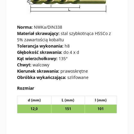
Norma:
NWKa/DIN338
Materiał skrawający:
stal szybkotnąca HSSCo z
5% zawartością kobaltu
Tolerancja wykonania:
h8
Głębokość skrawania:
do 4 x d
Kąt wierzchołkowy:
135°
Chwyt:
walcowy
Kierunek skrawania:
prawoskrętne
Obróbka wykańczająca:
szlifowane
Rozmiar
d (mm)
L (mm)
l (mm)
12,0
151
101