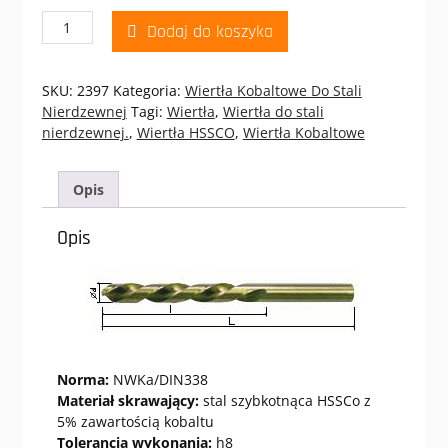
ilość
Dodaj do koszyka
WIERTŁO
KOBALTOWE
10,0
SKU:
2397
Kategoria:
Wiertła Kobaltowe Do Stali
DIN
Nierdzewnej
Tagi:
Wiertła
,
Wiertła do stali
338
nierdzewnej.
,
Wiertła HSSCO
,
Wiertła Kobaltowe
HSSCo
Opis
Opis
Norma:
NWKa/DIN338
Materiał skrawający:
stal szybkotnąca HSSCo z
5% zawartością kobaltu
Tolerancja wykonania:
h8