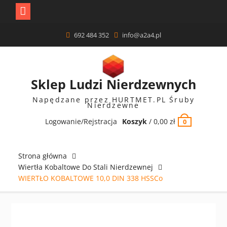
Skip
692 484 352
info@a2a4.pl
to
content
Sklep Ludzi Nierdzewnych
Napędzane przez HURTMET.PL Śruby
Nierdzewne
Logowanie/Rejstracja
Koszyk
/
0,00
zł
0
Strona główna
Wiertła Kobaltowe Do Stali Nierdzewnej
WIERTŁO KOBALTOWE 10,0 DIN 338 HSSCo