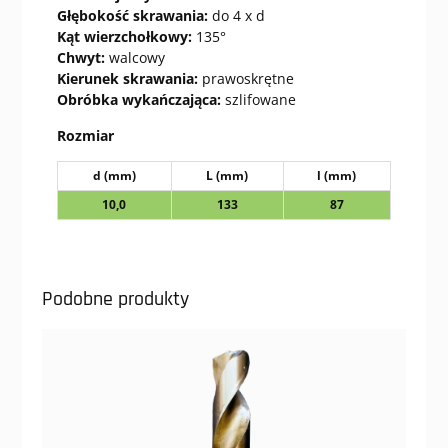
Głębokość skrawania:
do 4 x d
Kąt wierzchołkowy:
135°
Chwyt:
walcowy
Kierunek skrawania:
prawoskrętne
Obróbka wykańczająca:
szlifowane
Rozmiar
d (mm)
L (mm)
l (mm)
10,0
133
87
Podobne produkty