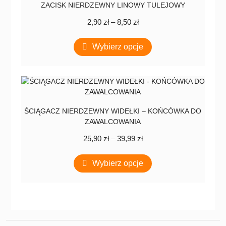
ZACISK NIERDZEWNY LINOWY TULEJOWY
Zakres
2,90
zł
–
8,50
zł
cen:
Ten
od
Wybierz opcje
produkt
2,90 zł
ma
do
wiele
8,50 zł
wariantów.
Opcje
można
ŚCIĄGACZ NIERDZEWNY WIDEŁKI – KOŃCÓWKA DO
wybrać
ZAWALCOWANIA
na
stronie
Zakres
25,90
zł
–
39,99
zł
produktu
cen:
Ten
od
Wybierz opcje
produkt
25,90 zł
ma
do
wiele
39,99 zł
wariantów.
Opcje
można