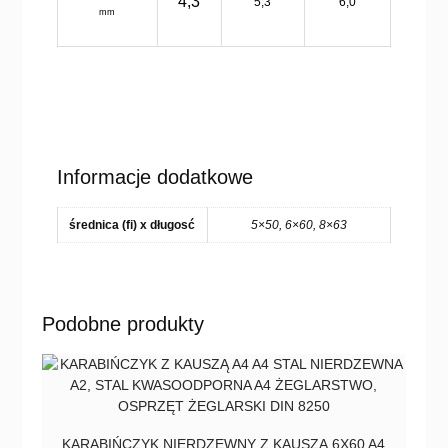
4,3
5,3
6,0
mm
Informacje dodatkowe
średnica (fi) x długosć
5×50, 6×60, 8×63
Podobne produkty
KARABIŃCZYK NIERDZEWNY Z KAUSZĄ 6X60 A4