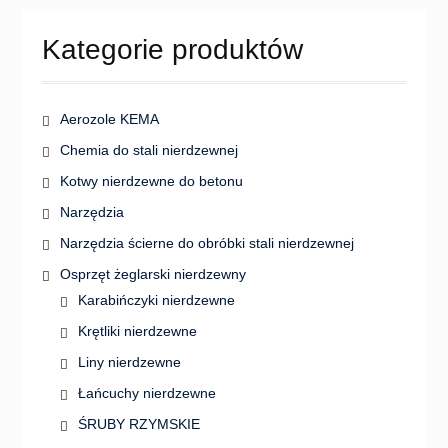
wybrać
na
Kategorie produktów
stronie
produktu
Aerozole KEMA
Chemia do stali nierdzewnej
Kotwy nierdzewne do betonu
Narzędzia
Narzędzia ścierne do obróbki stali nierdzewnej
Osprzęt żeglarski nierdzewny
Karabińczyki nierdzewne
Krętliki nierdzewne
Liny nierdzewne
Łańcuchy nierdzewne
ŚRUBY RZYMSKIE