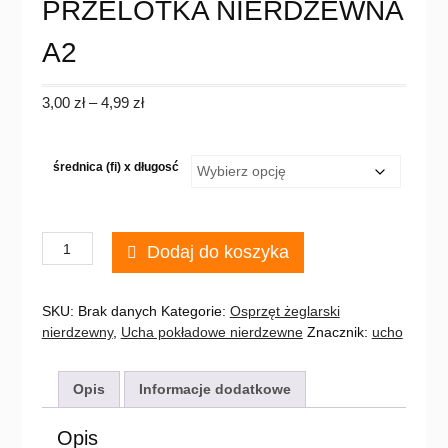
PRZELOTKA NIERDZEWNA
A2
Zakres
3,00
zł
–
4,99
zł
cen:
od
3,00 zł
średnica (fi) x długosć
do
4,99 zł
ilość
Dodaj do koszyka
PRZELOTKA
NIERDZEWNA
A2
SKU:
Brak danych
Kategorie:
Osprzęt żeglarski
nierdzewny
,
Ucha pokładowe nierdzewne
Znacznik:
ucho
Opis
Informacje dodatkowe
Opis