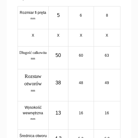
Rozmiar fi pręta
5
6
8
mm
X
X
X
X
Długość całkowita
50
60
63
mm
Rozstaw
38
48
49
otworów
mm
Wysokość
13
wewnętrzna
16
16
mm
Średnica otworu