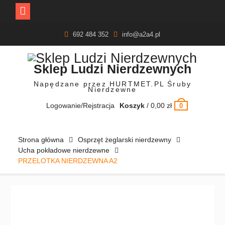
Skip
692 484 352
info@a2a4.pl
to
content
Sklep Ludzi Nierdzewnych
Napędzane przez HURTMET.PL Śruby
Nierdzewne
Logowanie/Rejstracja
Koszyk
/
0,00
zł
0
Strona główna
Osprzęt żeglarski nierdzewny
Ucha pokładowe nierdzewne
PRZELOTKA NIERDZEWNA A2