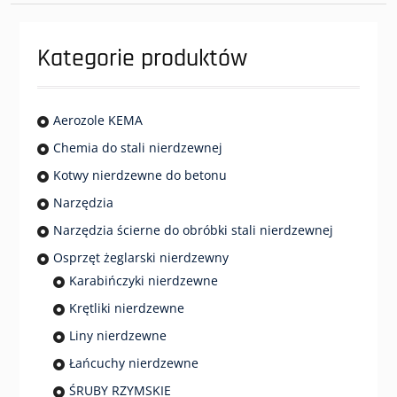
wybrać
na
Kategorie produktów
stronie
produktu
Aerozole KEMA
Chemia do stali nierdzewnej
Kotwy nierdzewne do betonu
Narzędzia
Narzędzia ścierne do obróbki stali nierdzewnej
Osprzęt żeglarski nierdzewny
Karabińczyki nierdzewne
Krętliki nierdzewne
Liny nierdzewne
Łańcuchy nierdzewne
ŚRUBY RZYMSKIE