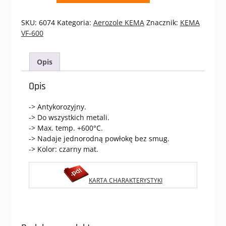
ŻAROODPORNY
VF-
SKU:
6074
Kategoria:
Aerozole KEMA
Znacznik:
KEMA
600
VF-600
500ML
Opis
Opis
-> Antykorozyjny.
-> Do wszystkich metali.
-> Max. temp. +600°C.
-> Nadaje jednorodną powłokę bez smug.
-> Kolor: czarny mat.
KARTA CHARAKTERYSTYKI