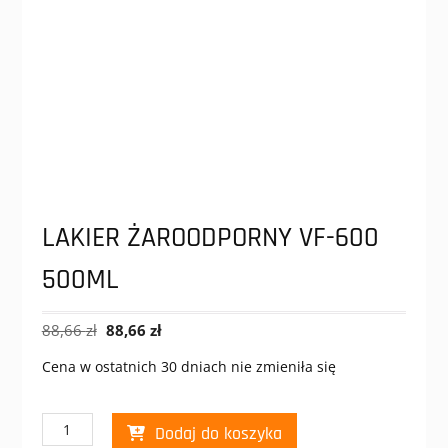
LAKIER ŻAROODPORNY VF-600
500ML
Pierwotna
Aktualna
88,66
zł
88,66
zł
cena
cena
Cena w ostatnich 30 dniach nie zmieniła się
wynosiła:
wynosi:
88,66 zł.
88,66 zł.
ilość
Dodaj do koszyka
LAKIER