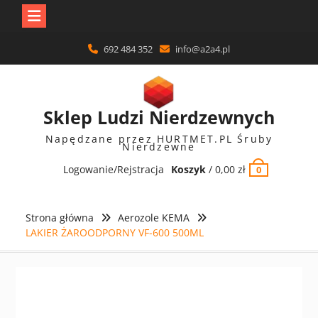
Skip
692 484 352
info@a2a4.pl
to
content
Sklep Ludzi Nierdzewnych
Napędzane przez HURTMET.PL Śruby
Nierdzewne
Logowanie/Rejstracja
Koszyk
/
0,00
zł
0
Strona główna
Aerozole KEMA
LAKIER ŻAROODPORNY VF-600 500ML