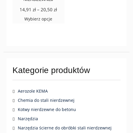
stronie
stronie
Zakres
14,91
zł
–
20,50
zł
produktu
produktu
cen:
Ten
Wybierz opcje
od
produkt
14,91 zł
ma
do
wiele
20,50 zł
wariantów.
Opcje
można
wybrać
Kategorie produktów
na
stronie
produktu
Aerozole KEMA
Chemia do stali nierdzewnej
Kotwy nierdzewne do betonu
Narzędzia
Narzędzia ścierne do obróbki stali nierdzewnej