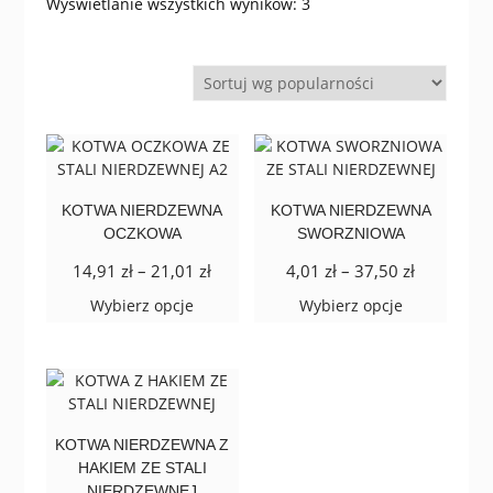
Posortowane
Wyświetlanie wszystkich wyników: 3
według
popularności
KOTWA NIERDZEWNA
KOTWA NIERDZEWNA
OCZKOWA
SWORZNIOWA
Zakres
Zakres
14,91
zł
–
21,01
zł
4,01
zł
–
37,50
zł
cen:
cen:
Ten
Ten
Wybierz opcje
Wybierz opcje
od
od
produkt
produkt
14,91 zł
4,01 zł
ma
ma
do
do
wiele
wiele
21,01 zł
37,50 zł
wariantów.
wariantów.
Opcje
Opcje
można
można
KOTWA NIERDZEWNA Z
wybrać
wybrać
HAKIEM ZE STALI
na
na
NIERDZEWNEJ