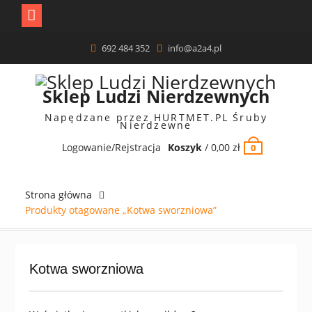
Skip
692 484 352
info@a2a4.pl
to
content
Sklep Ludzi Nierdzewnych
Napędzane przez HURTMET.PL Śruby
Nierdzewne
Logowanie/Rejstracja
Koszyk
/
0,00
zł
0
Strona główna
Produkty otagowane „Kotwa sworzniowa”
Kotwa sworzniowa