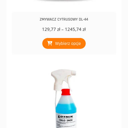
ZMYWACZ CYTRUSOWY DL-44
Zakres
129,77
zł
–
1245,74
zł
cen:
Ten
od
Wybierz opcje
produkt
129,77 zł
ma
do
wiele
1245,74 zł
wariantów.
Opcje
można
wybrać
na
stronie
produktu