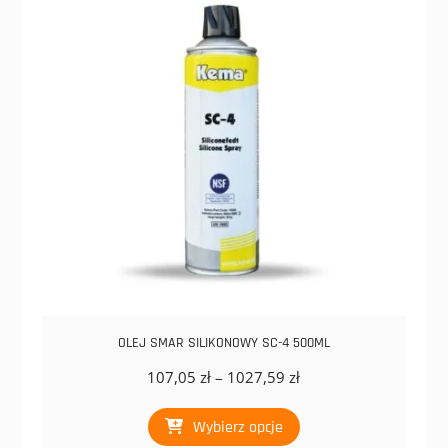
produktu
OLEJ SMAR SILIKONOWY SC-4 500ML
Zakres
107,05
zł
–
1027,59
zł
cen:
Ten
od
Wybierz opcje
produkt
107,05 zł