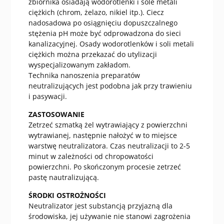
zbiornika osiadają wodorotlenki i sole metali
ciężkich (chrom, żelazo, nikiel itp.). Ciecz
nadosadowa po osiągnięciu dopuszczalnego
stężenia pH może być odprowadzona do sieci
kanalizacyjnej. Osady wodorotlenków i soli metali
ciężkich można przekazać do utylizacji
wyspecjalizowanym zakładom.
Technika nanoszenia preparatów
neutralizujących jest podobna jak przy trawieniu
i pasywacji.
ZASTOSOWANIE
Zetrzeć szmatką żel wytrawiający z powierzchni
wytrawianej, następnie nałożyć w to miejsce
warstwę neutralizatora. Czas neutralizacji to 2-5
minut w zależności od chropowatości
powierzchni. Po skończonym procesie zetrzeć
pastę nautralizującą.
ŚRODKI OSTROŻNOŚCI
Neutralizator jest substancją przyjazną dla
środowiska, jej używanie nie stanowi zagrożenia