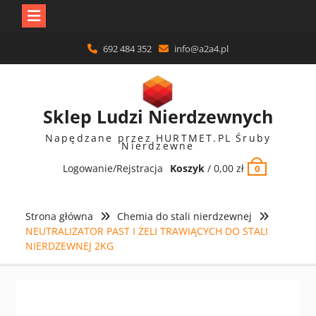
Skip
692 484 352
info@a2a4.pl
to
content
Sklep Ludzi Nierdzewnych
Napędzane przez HURTMET.PL Śruby
Nierdzewne
Logowanie/Rejstracja
Koszyk
/
0,00
zł
0
Strona główna
Chemia do stali nierdzewnej
NEUTRALIZATOR PAST I ŻELI TRAWIĄCYCH DO STALI
NIERDZEWNEJ 2KG