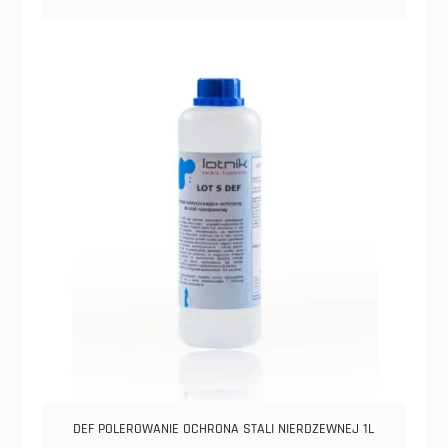
ma
do
wiele
1027,59 zł
wariantów.
Opcje
można
wybrać
na
stronie
produktu
DEF POLEROWANIE OCHRONA STALI NIERDZEWNEJ 1L