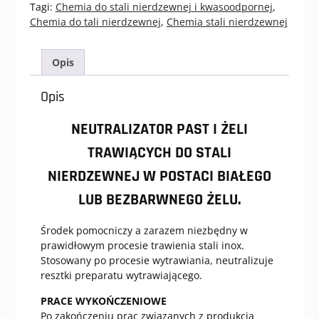
ŻELI
Tagi:
Chemia do stali nierdzewnej i kwasoodpornej
,
TRAWIĄCYCH
Chemia do tali nierdzewnej
,
Chemia stali nierdzewnej
DO
STALI
NIERDZEWNEJ
Opis
2KG
Opis
NEUTRALIZATOR PAST I ŻELI
TRAWIĄCYCH DO STALI
NIERDZEWNEJ W POSTACI BIAŁEGO
LUB BEZBARWNEGO ŻELU.
Środek pomocniczy a zarazem niezbędny w
prawidłowym procesie trawienia stali inox.
Stosowany po procesie wytrawiania, neutralizuje
resztki preparatu wytrawiającego.
PRACE WYKOŃCZENIOWE
Po zakończeniu prac związanych z produkcją