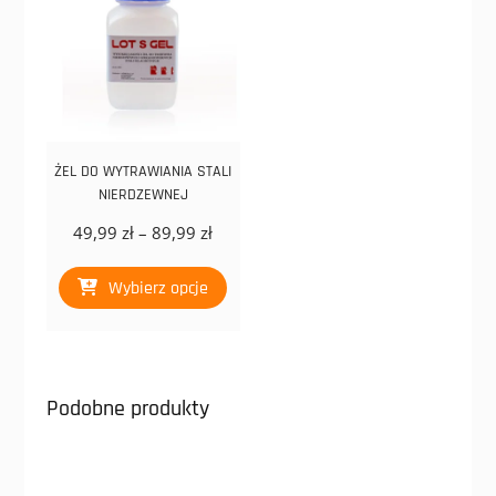
ŻEL DO WYTRAWIANIA STALI
NIERDZEWNEJ
Zakres
49,99
zł
–
89,99
zł
cen:
Ten
od
Wybierz opcje
produkt
49,99 zł
ma
do
wiele
89,99 zł
wariantów.
Opcje
Podobne produkty
można
wybrać
na
stronie